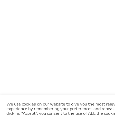
We use cookies on our website to give you the most rele
experience by remembering your preferences and repeat v
Nous utilisons des cookies pour vous offrir la meilleure expérience 
clicking “Accept”, you consent to the use of ALL the cooki