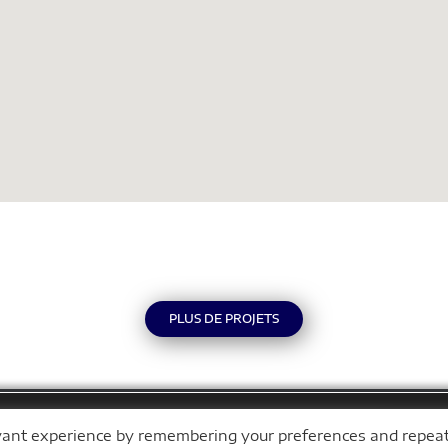
PLUS DE PROJETS
evant experience by remembering your preferences and repea
À PROPOS
PRODUCTION MURALE
ÉVÈNEME
ur vous offrir la meilleure expérience sur notre site.
Accept