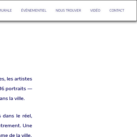
MURALE
ÉVÉNEMENTIEL
NOUS TROUVER
VIDÉO
CONTACT
s, les artistes
16 portraits —
s la ville.
 dans le réel,
autrement. Une
me de la ville.