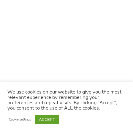
We use cookies on our website to give you the most
relevant experience by remembering your
Nous utilisons des cookies pour vous offrir la meilleure
preferences and repeat visits. By clicking “Accept”,
expérience sur notre site.
you consent to the use of ALL the cookies.
Vous pouvez personnaliser vos paramètres de cookies
réglages
.
ACCEPT
Cookie settings
Accepter
Paramètres